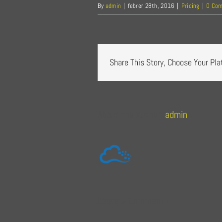
By
admin
|
febrer 28th, 2016
|
Pricing
|
0 Co
Share This Story, Choose Your Pla
About the Author:
admin
Leave A Comment