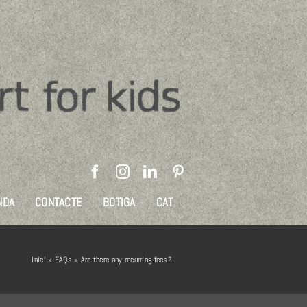
NDA
CONTACTE
BOTIGA
CAT
Inici
»
FAQs
»
Are there any recurring fees?