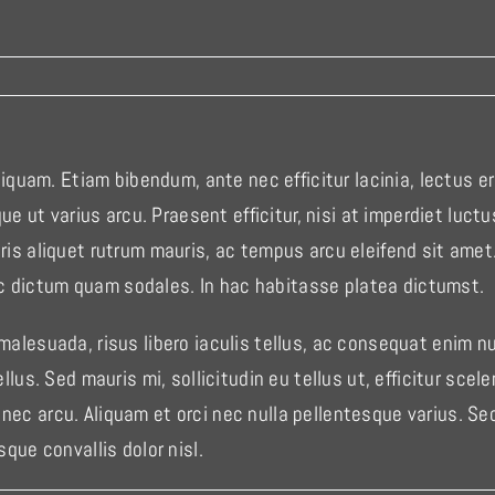
aliquam. Etiam bibendum, ante nec efficitur lacinia, lectus e
que ut varius arcu. Praesent efficitur, nisi at imperdiet luctu
is aliquet rutrum mauris, ac tempus arcu eleifend sit amet. 
, ac dictum quam sodales. In hac habitasse platea dictumst.
malesuada, risus libero iaculis tellus, ac consequat enim 
llus. Sed mauris mi, sollicitudin eu tellus ut, efficitur scel
c arcu. Aliquam et orci nec nulla pellentesque varius. Sed
que convallis dolor nisl.