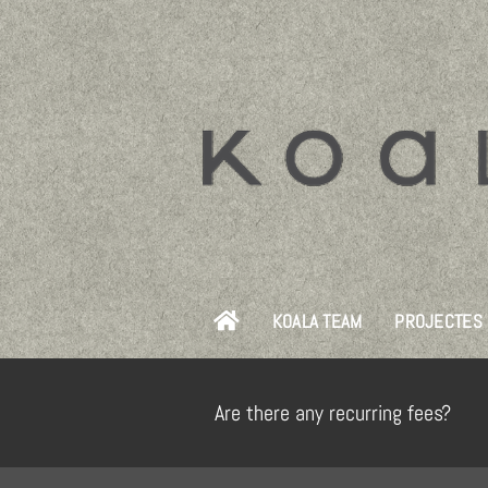
Skip
to
content
KOALA TEAM
PROJECTES
Are there any recurring fees?