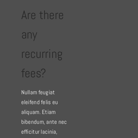
Are there
any
recurring
fees?
Nullam feugiat
eleifend felis eu
aliquam. Etiam
bibendum, ante nec
efficitur lacinia,