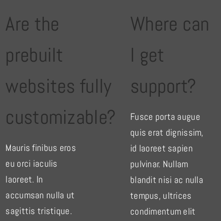
Are the
Where can
prebuilt
I get
websites fully
support?
customizable?
Fusce porta augue
quis erat dignissim,
Mauris finibus eros
id laoreet sapien
eu orci iaculis
pulvinar. Nullam
laoreet. In
blandit nisi ac nulla
accumsan nulla ut
tempus, ultrices
sagittis tristique.
condimentum elit