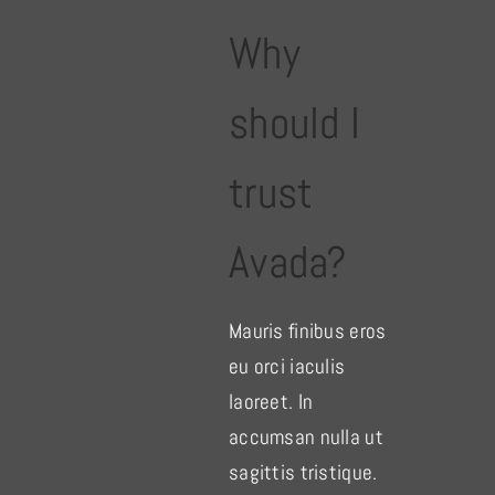
Why
should I
trust
Avada?
Mauris finibus eros
eu orci iaculis
laoreet. In
accumsan nulla ut
sagittis tristique.