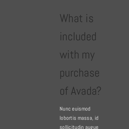
What is
included
with my
purchase
of Avada?
Nunc euismod
lobortis massa, id
sollicitudin augue