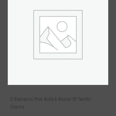
Pressupost
Agenda
Contacte
Botiga
Cat
5 Elements That Build A Roster Of Terrific
Clients