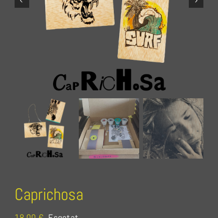
Pressupost
Agenda
Contacte
Botiga
Cat
Caprichosa
18,00
€
Esgotat