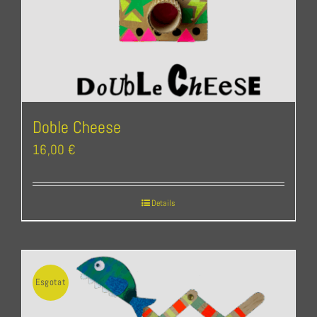
Doble Cheese
16,00
€
Details
Esgotat