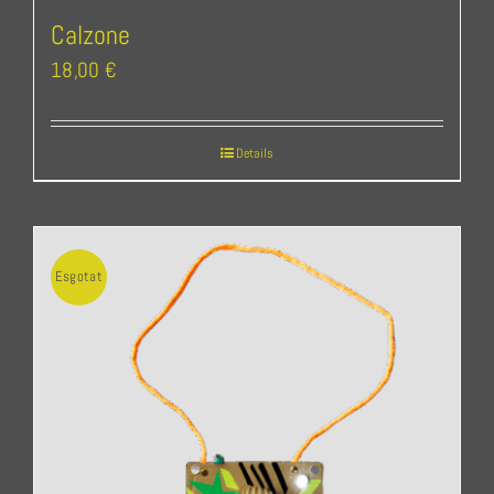
Calzone
18,00
€
Details
Esgotat